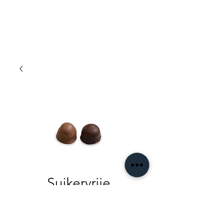
Suikervrije
chocozoenen
Prijs
€ 1,00