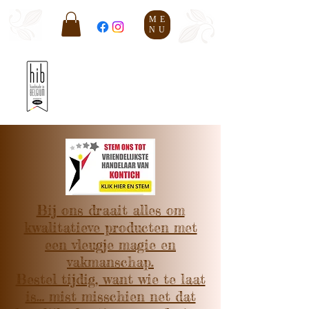
ME
NU
Bij ons draait alles om
kwalitatieve producten met
een vleugje magie en
vakmanschap.
Bestel tijdig, want wie te laat
is… mist misschien net dat