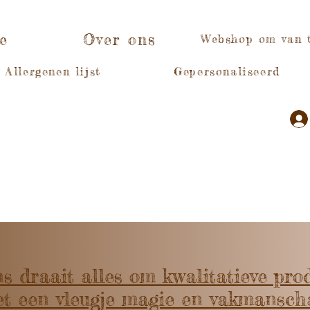
e
Over ons
Webshop om van 
Allergenen lijst
Gepersonaliseerd
ns draait alles om kwalitatieve pro
t een vleugje magie en vakmansch