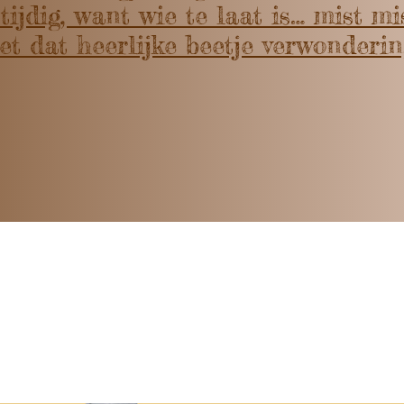
tijdig, want wie te laat is… mist m
et dat heerlijke beetje verwonderin