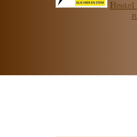
Bestel 
n