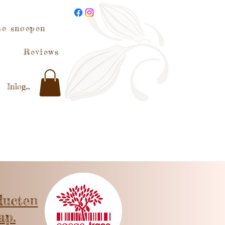
te snoepen
Reviews
Inloggen
ducten
ap.