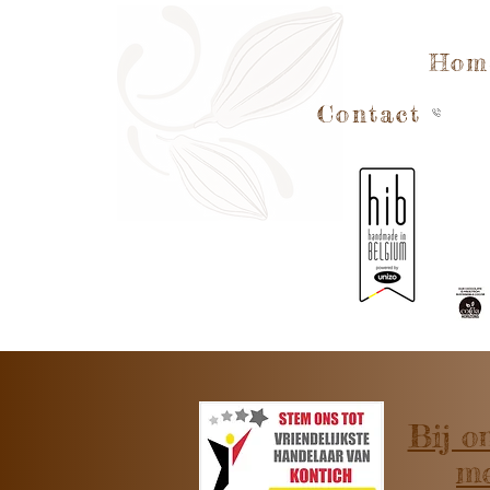
Hom
Contact
Bij o
me