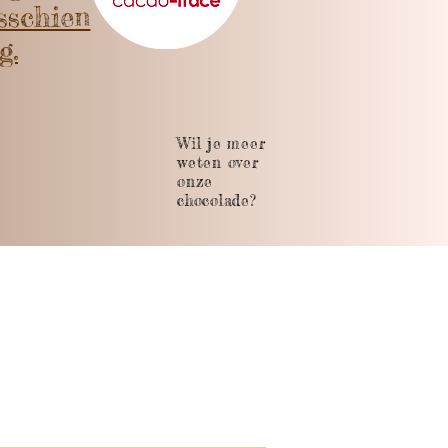
isschien
g.
Wil je meer
weten over
onze
chocolade?