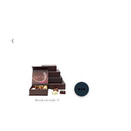
Productcode: 3
Kontichse Kontjes
16st
Prijs
€ 13,70