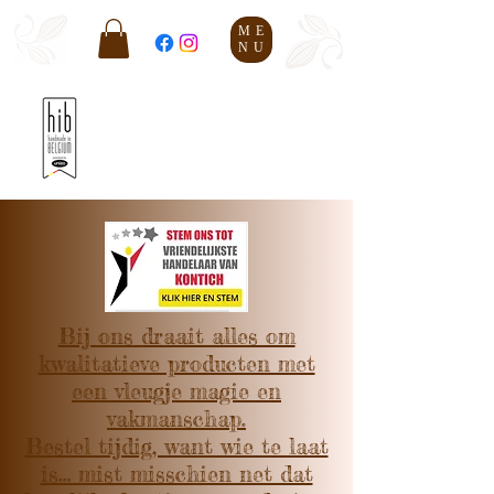
ME
NU
Bij ons draait alles om
kwalitatieve producten met
een vleugje magie en
vakmanschap.
Bestel tijdig, want wie te laat
is… mist misschien net dat